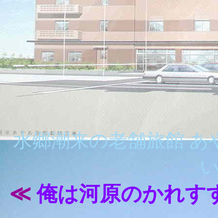
水郷潮来の老舗旅館 あ
≪
俺は河原のかれす